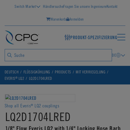
Switch Market
Händlersuche
Fragen Sie unsere Ingenieure
Kontakt
Warenkorb
Anmelden
PRODUKT-SPEZIFIZIERUNG
DE
DEUTSCH
FLÜSSIGKÜHLUNG
PRODUCTS
MIT VERRIEGELUNG
®
EVERIS
LQ2
LQ2D1704LRED
Shop all Everis
LQ2 couplings
®
LQ2D1704LRED
1/8" Flow Everis LQ2 with 1/4" Locking Hose Barb,