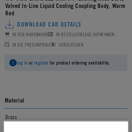
Valved In-Line Liquid Cooling Coupling Body, Warm
Red
DOWNLOAD CAD DETAILS
IN DEN WARENKORB
IN BESTELLVORLAGE AUFNEHMEN
IN DIE PREISANFRAGE
VERGLEICHEN
Log in
or
register
for product ordering availability.
Material
Brass