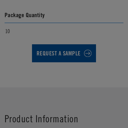
Package Quantity
10
REQUEST A SAMPLE
First Name
*
Product Information
Last Name
*