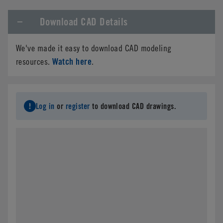
Download CAD Details
Company Name
*
We've made it easy to download CAD modeling
Phone
Watch here
resources.
.
Email
*
Log in
or
register
to download CAD drawings.
Address
*
City
*
State/Province
*
Country
*