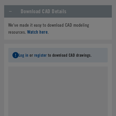
Download CAD Details
Company Name
*
We've made it easy to download CAD modeling
Phone
Watch here
resources.
.
Email
*
Log in
or
register
to download CAD drawings.
Address
*
City
*
State/Province
*
Country
*