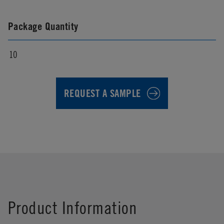
Package Quantity
10
REQUEST A SAMPLE
First Name
*
Product Information
Last Name
*