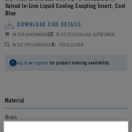
Valved In-Line Liquid Cooling Coupling Insert, Cool
Blue
DOWNLOAD CAD DETAILS
IN DEN WARENKORB
IN BESTELLVORLAGE AUFNEHMEN
IN DIE PREISANFRAGE
VERGLEICHEN
Log in
or
register
for product ordering availability.
Material
Brass