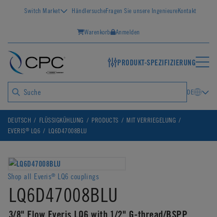
Switch Market
Händlersuche
Fragen Sie unsere Ingenieure
Kontakt
Warenkorb
Anmelden
PRODUKT-SPEZIFIZIERUNG
DE
DEUTSCH
FLÜSSIGKÜHLUNG
PRODUCTS
MIT VERRIEGELUNG
®
EVERIS
LQ6
LQ6D47008BLU
Shop all Everis
LQ6 couplings
®
LQ6D47008BLU
3/8" Flow Everis LQ6 with 1/2" G-thread/BSPP,