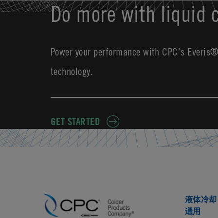
Do more with liquid c
Power your performance with CPC’s Everis® 
technology.
GET STARTED
液体冷却
通用