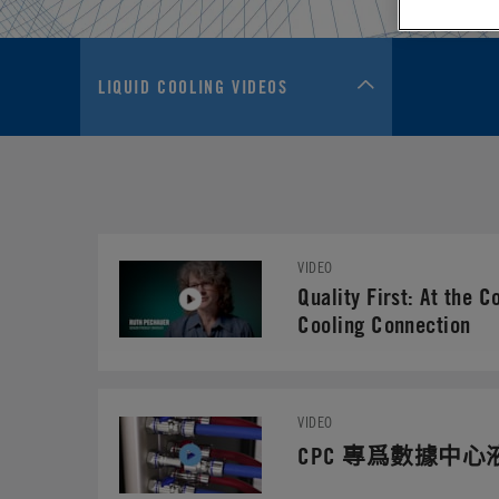
LIQUID COOLING VIDEOS
VIDEO
Quality First: At the C
Cooling Connection
VIDEO
CPC 專爲數據中