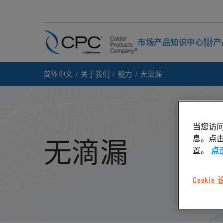
市场
产品
知识中心
产
简体中文
关于我们
能力
无滴漏
当您访问
息。点击“
无滴漏
置。
点
Cookie