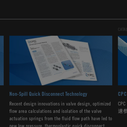
CATA
Non-Spill Quick Disconnect Technology
CPC 
处
Recent design innovations in valve design, optimized
CP
性
flow area calculations and isolation of the valve
速
actuation springs from the fluid flow path have led to
new low pressure, thermoplastic quick disconnect