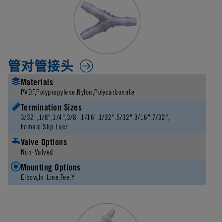
管对管接头
Materials
PVDF
Polypropylene
Nylon
Polycarbonate
Termination Sizes
3/32"
1/8"
1/4"
3/8"
1/16"
1/32"
5/32"
3/16"
7/32"
Female Slip Luer
Valve Options
Non-Valved
Mounting Options
Elbow
In-Line
Tee
Y