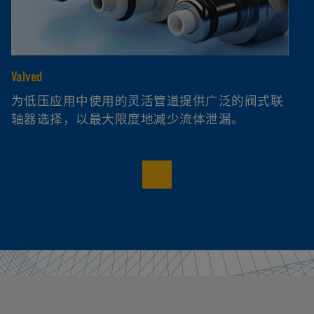
Valved
No
为低压应用中使用的灵活管道提供广泛的阀式联
轴器选择，以最大限度地减少流体泄漏。