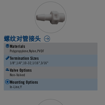
螺纹对管接头
Materials
Polypropylene
Nylon
PVDF
Termination Sizes
1/8"
1/4"
10-32
1/16"
3/16"
Valve Options
Non-Valved
Mounting Options
In-Line
Y