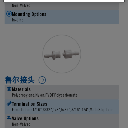
Non-Valved
Mounting Options
In-Line
鲁尔接头
Materials
Polypropylene
Nylon
PVDF
Polycarbonate
Termination Sizes
Female Luer
1/16"
3/32"
1/8"
5/32"
3/16"
1/4"
Male Slip Luer
Valve Options
Non-Valved