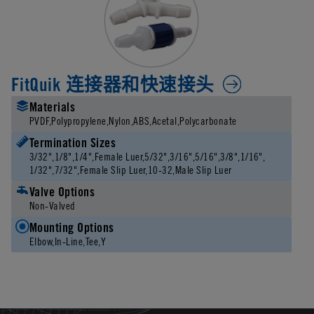
FitQuik 连接器和快速接头
Materials
PVDF
Polypropylene
Nylon
ABS
Acetal
Polycarbonate
Termination Sizes
3/32"
1/8"
1/4"
Female Luer
5/32"
3/16"
5/16"
3/8"
1/16"
1/32"
7/32"
Female Slip Luer
10-32
Male Slip Luer
Valve Options
Non-Valved
Mounting Options
Elbow
In-Line
Tee
Y