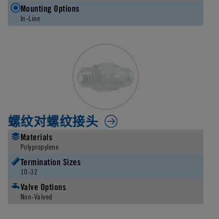
Mounting Options
In-Line
螺纹对螺纹接头
Materials
Polypropylene
Termination Sizes
10-32
Valve Options
Non-Valved