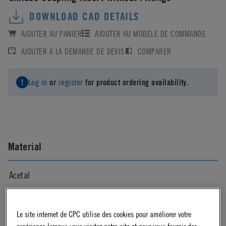
DOWNLOAD CAD DETAILS
AJOUTER AU PANIER
AJOUTER AU MODÈLE DE COMMANDE
AJOUTER À LA DEMANDE DE DEVIS
COMPARER
Log in
or
register
for product ordering availability.
Material
Acetal
Material Finish
Le site internet de CPC utilise des cookies pour améliorer votre
expérience lorsque vous visitez notre site et pour vous fournir des