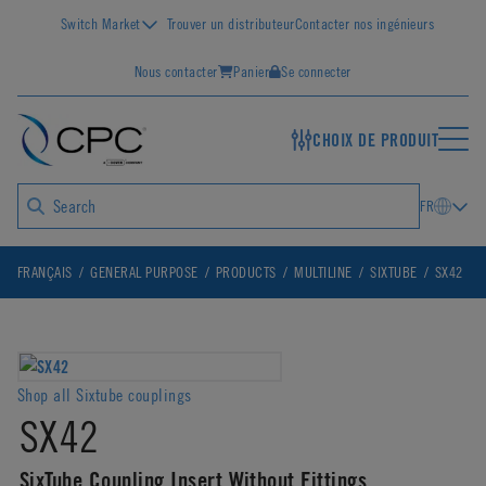
Switch Market
Trouver un distributeur
Contacter nos ingénieurs
Nous contacter
Panier
Se connecter
CHOIX DE PRODUIT
FR
FRANÇAIS
GENERAL PURPOSE
PRODUCTS
MULTILINE
SIXTUBE
SX42
Shop all Sixtube couplings
SX42
SixTube Coupling Insert Without Fittings