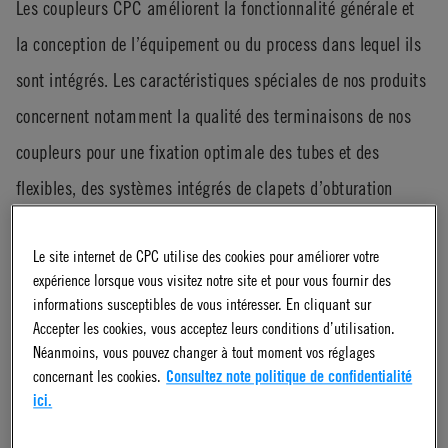
Les coupleurs CPC améliorent la fonctionnalité générale et
la conception de l’équipement ou du process dans lequel ils
sont intégrés. Les caractéristiques spéciales de nos produits
concernent notamment la qualité des terminaisons de nos
coupleurs pour une fixation optimale des tubes et des
flexibles, des systèmes intégrés de clapets d’obturation
associés à la technologie brevetée « zéro goutte » qui
Le site internet de CPC utilise des cookies pour améliorer votre
interdit tout écoulement de liquide, et l’utilisation facile de
expérience lorsque vous visitez notre site et pour vous fournir des
bouton-poussoir pour des connexions et des déconnexions
informations susceptibles de vous intéresser. En cliquant sur
Accepter les cookies, vous acceptez leurs conditions d’utilisation.
rapides.
Néanmoins, vous pouvez changer à tout moment vos réglages
concernant les cookies.
Consultez note politique de confidentialité
CPC innove à la pointe de la technologie pour développer les
ici.
meilleures solutions pour chaque client. De nombreux