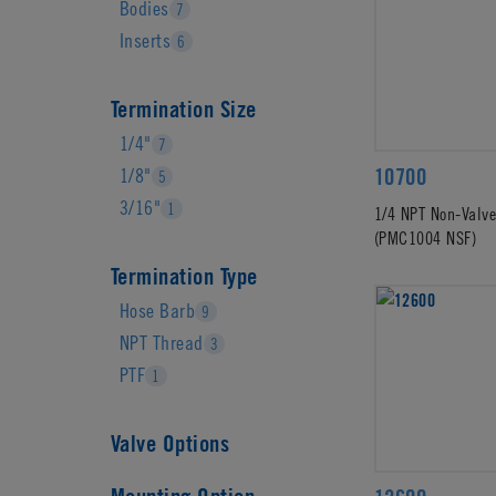
Bodies
7
Inserts
6
Termination Size
1/4"
7
10700
1/8"
5
3/16"
1
1/4 NPT Non-Valv
(PMC1004 NSF)
Termination Type
Hose Barb
9
NPT Thread
3
PTF
1
Valve Options