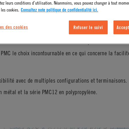
tez leurs conditions d’utilisation. Néanmoins, vous pouvez changer à tout mome
 les cookies.
Consultez note politique de confidentialité ici.
es des cookies
Refuser le suivi
Accept
er de passage de 1/8" couvre une large variété d'applica
 de distribution de condiments. Le fait que sa connexion 
 PMC le choix incontournable en ce qui concerne la facilité
xibilité avec de multiples configurations et terminaisons.
n métal et la série PMC12 en polypropylène.