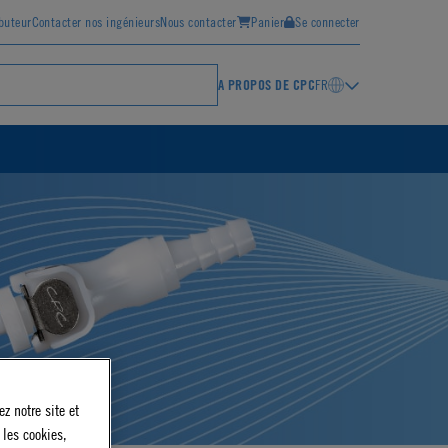
ibuteur
Contacter nos ingénieurs
Nous contacter
Panier
Se connecter
A PROPOS DE CPC
FR
z notre site et
 les cookies,