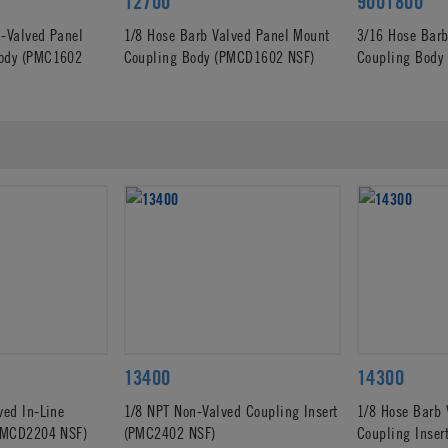
12700
9001800
-Valved Panel
1/8 Hose Barb Valved Panel Mount
3/16 Hose Barb
ody (PMC1602
Coupling Body (PMCD1602 NSF)
Coupling Body
13400
14300
ved In-Line
1/8 NPT Non-Valved Coupling Insert
1/8 Hose Barb 
(PMCD2204 NSF)
(PMC2402 NSF)
Coupling Inse