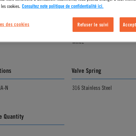
 les cookies.
Consultez note politique de confidentialité ici.
l Finish
Color
es des cookies
Refuser le suivi
Accept
White
tions
Valve Spring
NA-N
316 Stainless Steel
 Quantity