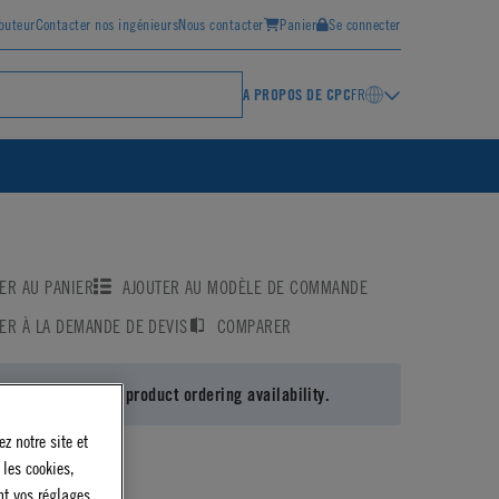
ibuteur
Contacter nos ingénieurs
Nous contacter
Panier
Se connecter
A PROPOS DE CPC
FR
ER AU PANIER
AJOUTER AU MODÈLE DE COMMANDE
ER À LA DEMANDE DE DEVIS
COMPARER
 in
or
register
for product ordering availability.
z notre site et
 les cookies,
nt vos réglages