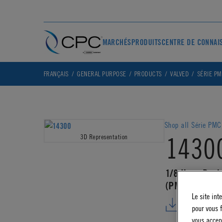
MARCHÉS
PRODUITS
CENTRE DE CONNAI
FRANÇAIS
GENERAL PURPOSE
PRODUCTS
VALVED
SÉRIE PM
Shop all Série PMC
1430
3D Representation
1/8 Hose Barb
(PMCD4202 N
Le site int
DOWNLO
pour vous f
vous accep