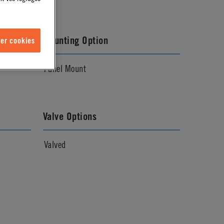
Mounting Option
er cookies
Panel Mount
Valve Options
Valved