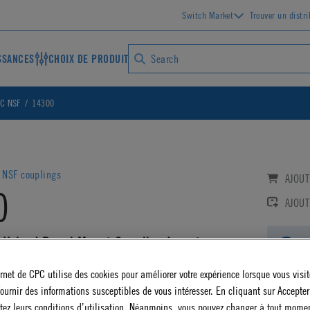
Switch Market
Trouver un distr
SSANCES
CHOIX DE PRODUIT
C NSF
14300
 NSF couplings
AJOUT
0
AJOUT
 Valved Panel Mount Coupling Insert
Log
SF)
ernet de CPC utilise des cookies pour améliorer votre expérience lorsque vous visite
AD CAD DETAILS
ournir des informations susceptibles de vous intéresser. En cliquant sur Accepter
tez leurs conditions d’utilisation. Néanmoins, vous pouvez changer à tout mome