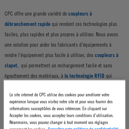
CPC offre une grande variété de
coupleurs à
débranchement rapide
qui rendent ces technologies plus
faciles, plus rapides et plus propres à utiliser. Nous avons
une solution pour aider les fabricants d’équipements à
rendre l’équipement plus facile à utiliser, des
coupleurs à
clapet,
qui permettent un rechargement facile et sans
égouttement des matériaux, à
la technologie RFID
qui
authentifie et protège les flux de revenus des consommables.
Le site internet de CPC utilise des cookies pour améliorer votre
Ce sont des produits qui garantissent un entretien et une
expérience lorsque vous visitez notre site et pour vous fournir des
maintenance rapides des tubes dans les machines.
informations susceptibles de vous intéresser. En cliquant sur
Accepter les cookies, vous acceptez leurs conditions d’utilisation.
Néanmoins, vous pouvez changer à tout moment vos réglages