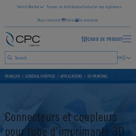
Switch Market
Trouver un distributeur
Contacter nos ingénieurs
Nous contacter
Panier
Se connecter
CHOIX DE PRODUIT
FR
FRANÇAIS
GENERAL PURPOSE
APPLICATIONS
3D PRINTING
Connecteurs et coupleurs
pour tube d’imprimante 3D