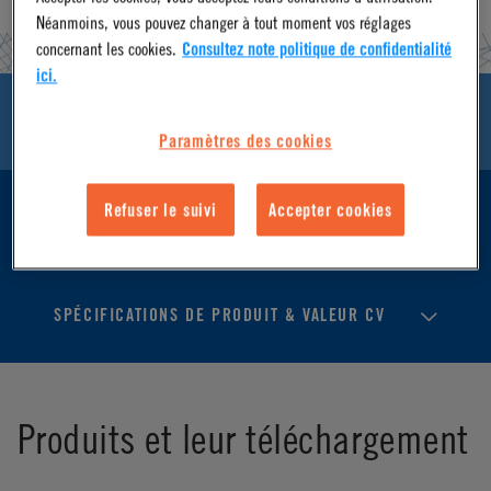
Néanmoins, vous pouvez changer à tout moment vos réglages
concernant les cookies.
Consultez note politique de confidentialité
ici.
PRODUITS ET LEUR TÉLÉCHARGEMENT
Paramètres des cookies
Refuser le suivi
Accepter cookies
CARACTÉRISTIQUES & AVANTAGES
SPÉCIFICATIONS DE PRODUIT & VALEUR CV
Produits et leur téléchargement