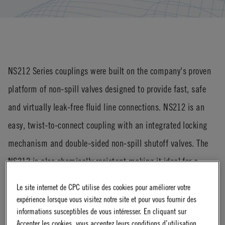
NS212 Series couplings were built on the company's proven
platform of non-spill valves designed to provide fast, safe
and virtually leak-free fluid line connections. NS212 is an
easy, twist-to-connect coupling with an integrated locking
mechanism and double-sided non-spill shutoff valves. The
NS212 is also chemically resistant making it ideal for a
diverse range of applications.
Le site internet de CPC utilise des cookies pour améliorer votre
expérience lorsque vous visitez notre site et pour vous fournir des
informations susceptibles de vous intéresser. En cliquant sur
Accepter les cookies, vous acceptez leurs conditions d’utilisation.