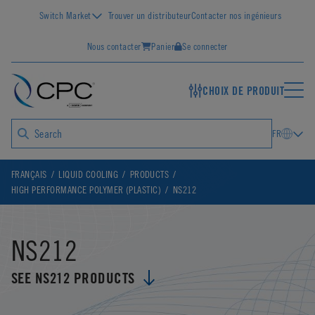
Switch Market
Trouver un distributeur
Contacter nos ingénieurs
Nous contacter
Panier
Se connecter
CHOIX DE PRODUIT
FR
FRANÇAIS
LIQUID COOLING
PRODUCTS
HIGH PERFORMANCE POLYMER (PLASTIC)
NS212
NS212
SEE NS212 PRODUCTS