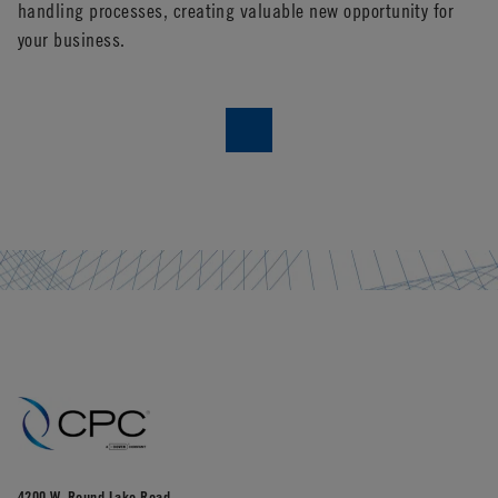
handling processes, creating valuable new opportunity for
po
your business.
ou
pr
4200 W. Round Lake Road,