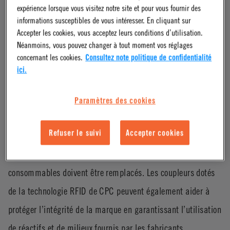
Les connecteurs intelligents
expérience lorsque vous visitez notre site et pour vous fournir des
IdentiQuik de CPC jouent de
informations susceptibles de vous intéresser. En cliquant sur
Accepter les cookies, vous acceptez leurs conditions d’utilisation.
nombreux rôles précieux
Néanmoins, vous pouvez changer à tout moment vos réglages
concernant les cookies.
Consultez note politique de confidentialité
ici.
Dans les laboratoires médicaux ou analytiques, et pour
d’autres applications de
gestion de produits chimiques
, les
Paramètres des cookies
connecteurs IdentiQuik de CPC assurent le suivi de
Refuser le suivi
Accepter cookies
l’utilisation de l’appareil pour anticiper la maintenance
préventive et alerter les utilisateurs lorsque des fluides
consommables doivent être remplacés. Les coupleurs dotés
de la technologie RFID de CPC peuvent également aider à
protéger l’intégrité de la marque en garantissant l’utilisation
de réactifs et de milieux fournis par les fabricants