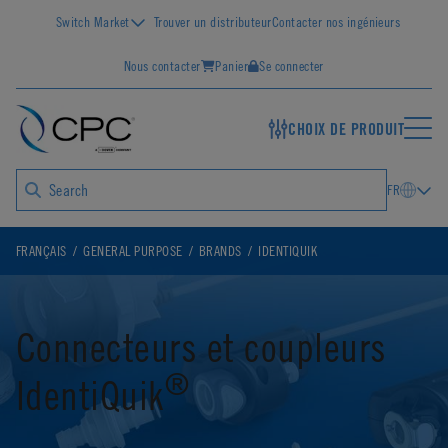
Switch Market
Trouver un distributeur
Contacter nos ingénieurs
Nous contacter
Panier
Se connecter
CHOIX DE PRODUIT
FR
FRANÇAIS
GENERAL PURPOSE
BRANDS
IDENTIQUIK
Connecteurs et coupleurs
®
IdentiQuik