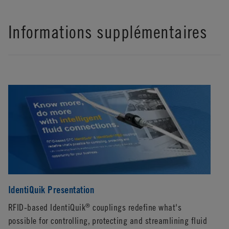
Informations supplémentaires
IdentiQuik Presentation
Id
Co
RFID-based IdentiQuik
couplings redefine what's
®
possible for controlling, protecting and streamlining fluid
Id