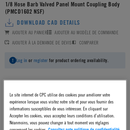
1/8 Hose Barb Valved Panel Mount Coupling Body
(PMCD1602 NSF)
DOWNLOAD CAD DETAILS
AJOUTER AU PANIER
AJOUTER AU MODÈLE DE COMMANDE
AJOUTER À LA DEMANDE DE DEVIS
COMPARER
Log in
or
register
for product ordering availability.
Le site internet de CPC utilise des cookies pour améliorer votre
Material
expérience lorsque vous visitez notre site et pour vous fournir des
informations susceptibles de vous intéresser. En cliquant sur
Acetal
Accepter les cookies, vous acceptez leurs conditions d’utilisation.
Néanmoins, vous pouvez changer à tout moment vos réglages
concernant les cookies.
Consultez note politique de confidentialité