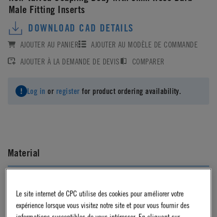
Male Fitting Inserts
DOWNLOAD CAD DETAILS
AJOUTER AU PANIER
AJOUTER AU MODÈLE DE COMMANDE
AJOUTER À LA DEMANDE DE DEVIS
COMPARER
Log in
or
register
for product ordering availability.
Material
Acetal
Le site internet de CPC utilise des cookies pour améliorer votre
expérience lorsque vous visitez notre site et pour vous fournir des
Material Finish
informations susceptibles de vous intéresser. En cliquant sur