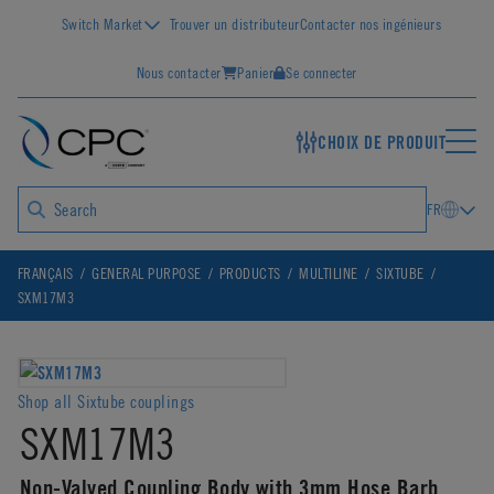
Switch Market
Trouver un distributeur
Contacter nos ingénieurs
Nous contacter
Panier
Se connecter
CHOIX DE PRODUIT
FR
FRANÇAIS
GENERAL PURPOSE
PRODUCTS
MULTILINE
SIXTUBE
SXM17M3
Shop all Sixtube couplings
SXM17M3
Non-Valved Coupling Body with 3mm Hose Barb