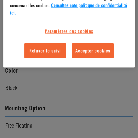
concernant les cookies.
Consultez note politique de confidentialité
Molded Black
ici.
Paramètres des cookies
Pressure Range
Vacuum to 100psi, 6.9 bar per line
Refuser le suivi
Accepter cookies
Color
Black
Mounting Option
Free Floating