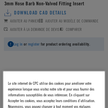
3mm Hose Barb Non-Valved Fitting Insert
DOWNLOAD CAD DETAILS
AJOUTER AU PANIER
AJOUTER AU MODÈLE DE COMMANDE
AJOUTER À LA DEMANDE DE DEVIS
COMPARER
Log in
or
register
for product ordering availability.
Material
Le site internet de CPC utilise des cookies pour améliorer votre
Acetal
expérience lorsque vous visitez notre site et pour vous fournir des
informations susceptibles de vous intéresser. En cliquant sur
Accepter les cookies, vous acceptez leurs conditions d’utilisation.
Material Finish
Néanmoins, vous pouvez changer à tout moment vos réglages