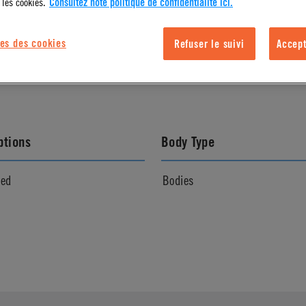
 les cookies.
Consultez note politique de confidentialité ici.
l Finish
Color
es des cookies
Refuser le suivi
Accept
Black
Black
ptions
Body Type
ved
Bodies