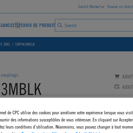
Switch Market
Trouver un distr
SSANCES
CHOIX DE PRODUIT
IE SMC
SMFM3MBLK
 couplings
AJOUT
3MBLK
AJOUT
 Non-Valved In-Line Coupling Body
Log
ernet de CPC utilise des cookies pour améliorer votre expérience lorsque vous visite
AD CAD DETAILS
ournir des informations susceptibles de vous intéresser. En cliquant sur Accepter
tez leurs conditions d’utilisation. Néanmoins, vous pouvez changer à tout mome