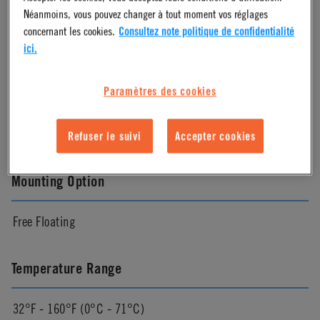
Material Finish
Néanmoins, vous pouvez changer à tout moment vos réglages
concernant les cookies.
Consultez note politique de confidentialité
Molded Grey
ici.
Paramètres des cookies
Color
Gray
Refuser le suivi
Accepter cookies
Mounting Option
Free Floating
Temperature Range
32°F - 160°F (0°C - 71°C)