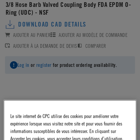
3/8 Hose Barb Valved Coupling Body FDA EPDM O-
Ring (UDC) - NSF
DOWNLOAD CAD DETAILS
AJOUTER AU PANIER
AJOUTER AU MODÈLE DE COMMANDE
AJOUTER À LA DEMANDE DE DEVIS
COMPARER
Log in
or
register
for product ordering availability.
Material
Le site internet de CPC utilise des cookies pour améliorer votre
Polypropylene
expérience lorsque vous visitez notre site et pour vous fournir des
informations susceptibles de vous intéresser. En cliquant sur
Accepter les cookies, vous acceptez leurs conditions d’utilisation.