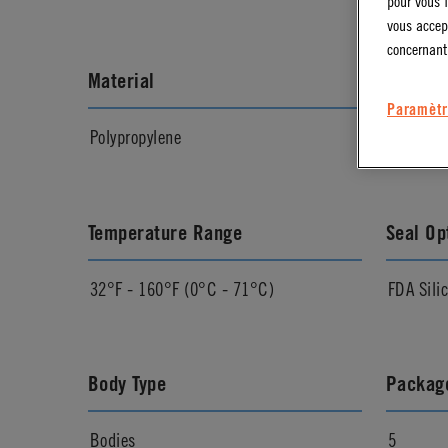
pour vous f
vous accep
concernant
Material
Materia
Paramètr
Polypropylene
Molded 
Temperature Range
Seal Op
32°F - 160°F (0°C - 71°C)
FDA Sili
Body Type
Package
Bodies
5