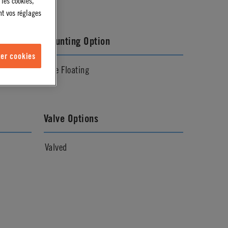
 les cookies,
nt vos réglages
Mounting Option
er cookies
Free Floating
Valve Options
Valved