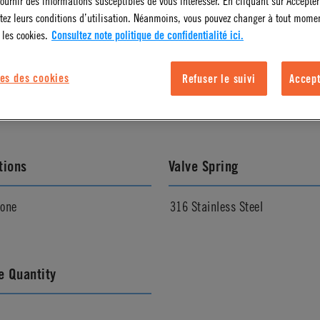
ournir des informations susceptibles de vous intéresser. En cliquant sur Accepter
tez leurs conditions d’utilisation. Néanmoins, vous pouvez changer à tout mome
 les cookies.
Consultez note politique de confidentialité ici.
l Finish
Color
es des cookies
Refuser le suivi
Accept
Grey
Gray
tions
Valve Spring
cone
316 Stainless Steel
 Quantity