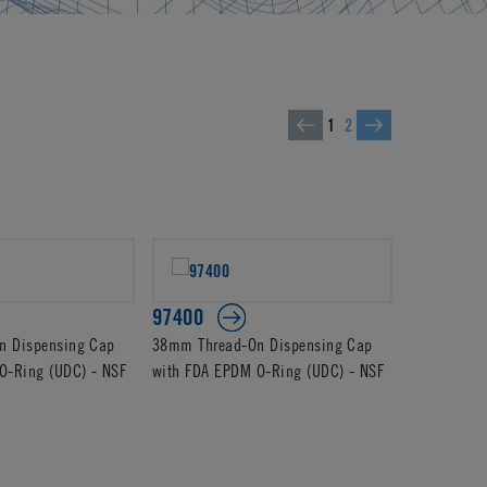
1
2
97400
9462000
n Dispensing Cap
38mm Thread-On Dispensing Cap
38mm Threa
O-Ring (UDC) - NSF
with FDA EPDM O-Ring (UDC) - NSF
Closure wi
NSF