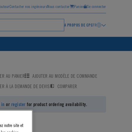
ibuteur
Contacter nos ingénieurs
Nous contacter
Panier
Se connecter
A PROPOS DE CPC
FR
ER AU PANIER
AJOUTER AU MODÈLE DE COMMANDE
ER À LA DEMANDE DE DEVIS
COMPARER
 in
or
register
for product ordering availability.
z notre site et