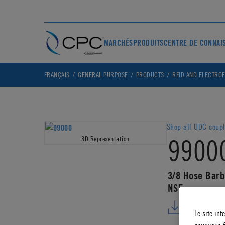
MARCHÉS
PRODUITS
CENTRE DE CONNAI
FRANÇAIS
GENERAL PURPOSE
PRODUCTS
RFID AND ELECTROF
Shop all UDC coup
9900
3D Representation
3/8 Hose Barb
NSF
DOWNLO
Le site int