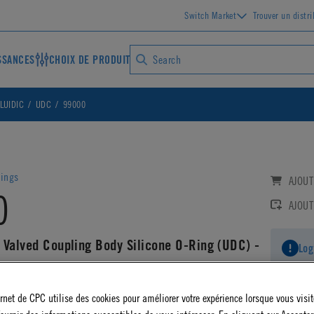
Switch Market
Trouver un distr
SSANCES
CHOIX DE PRODUIT
LUIDIC
UDC
99000
lings
AJOUT
0
AJOUT
 Valved Coupling Body Silicone O-Ring (UDC) -
Log
AD CAD DETAILS
ernet de CPC utilise des cookies pour améliorer votre expérience lorsque vous visite