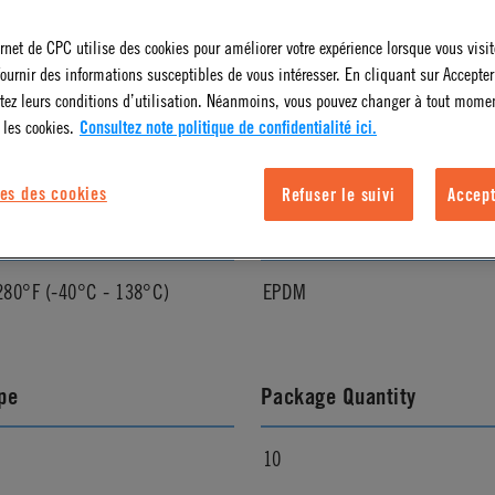
ernet de CPC utilise des cookies pour améliorer votre expérience lorsque vous visite
l Finish
Pressure Range
ournir des informations susceptibles de vous intéresser. En cliquant sur Accepter
tez leurs conditions d’utilisation. Néanmoins, vous pouvez changer à tout mome
Grey
Vacuum to 125 psi, 8.6 bar
 les cookies.
Consultez note politique de confidentialité ici.
es des cookies
Refuser le suivi
Accept
ature Range
Seal Options
280°F (-40°C - 138°C)
EPDM
pe
Package Quantity
10