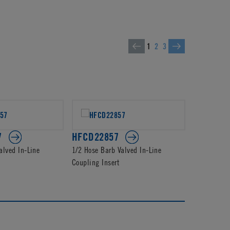
1
2
3
7
HFCD22857
HFC2285
alved In-Line
1/2 Hose Barb Valved In-Line
1/2 Hose Ba
Coupling Insert
Coupling In