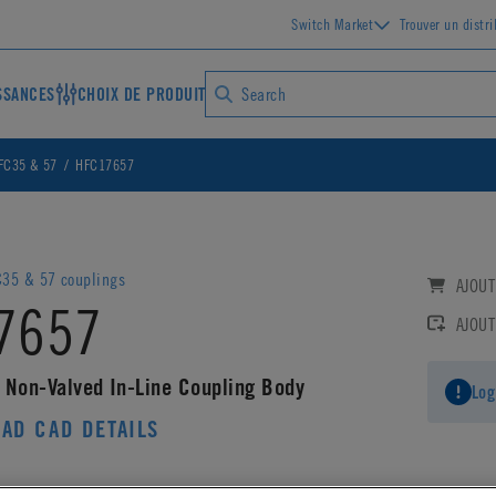
Switch Market
Trouver un distr
SSANCES
CHOIX DE PRODUIT
FC35 & 57
HFC17657
C35 & 57 couplings
AJOUT
7657
AJOUT
 Non-Valved In-Line Coupling Body
Log
AD CAD DETAILS