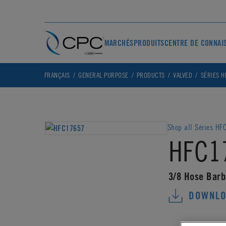
MARCHÉS
PRODUITS
CENTRE DE CONNAI
FRANÇAIS
GENERAL PURPOSE
PRODUCTS
VALVED
SÉRIES H
Shop all Séries HF
HFC1
3/8 Hose Barb
DOWNLO