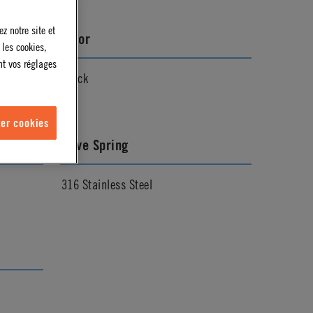
z notre site et
Color
 les cookies,
nt vos réglages
Black
er cookies
Valve Spring
316 Stainless Steel