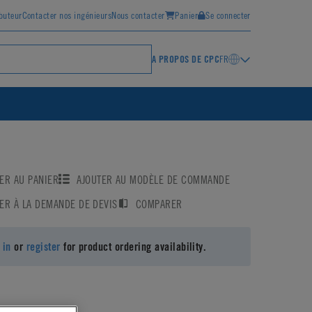
ibuteur
Contacter nos ingénieurs
Nous contacter
Panier
Se connecter
A PROPOS DE CPC
FR
ER AU PANIER
AJOUTER AU MODÈLE DE COMMANDE
ER À LA DEMANDE DE DEVIS
COMPARER
 in
or
register
for product ordering availability.