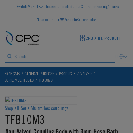
Switch Market
Trouver un distributeur
Contacter nos ingénieurs
Nous contacter
Panier
Se connecter
CHOIX DE PRODUIT
FR
FRANÇAIS
GENERAL PURPOSE
PRODUCTS
VALVED
SÉRIE MULTITUBES
TFB10M3
Shop all Série Multitubes couplings
TFB10M3
Non-Valved Coupling Body with 3mm Hose Barb