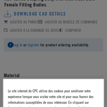
Female Fitting Bodies
DOWNLOAD CAD DETAILS
AJOUTER AU PANIER
AJOUTER AU MODÈLE DE COMMANDE
AJOUTER À LA DEMANDE DE DEVIS
COMPARER
Log in
or
register
for product ordering availability.
Material
Acetal
Le site internet de CPC utilise des cookies pour améliorer votre
expérience lorsque vous visitez notre site et pour vous fournir des
informations susceptibles de vous intéresser. En cliquant sur
Material Finish