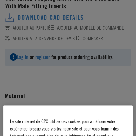
With Male Fitting Inserts
DOWNLOAD CAD DETAILS
AJOUTER AU PANIER
AJOUTER AU MODÈLE DE COMMANDE
AJOUTER À LA DEMANDE DE DEVIS
COMPARER
Log in
or
register
for product ordering availability.
Material
Acetal
Le site internet de CPC utilise des cookies pour améliorer votre
expérience lorsque vous visitez notre site et pour vous fournir des
Material Finish
informations susceptibles de vous intéresser. En cliquant sur