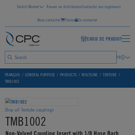
Switch Market
Trouver un distributeur
Contacter nos ingénieurs
Nous contacter
Panier
Se connecter
CHOIX DE PRODUIT
FR
FRANÇAIS
GENERAL PURPOSE
PRODUCTS
MULTILINE
TENTUBE
TMB1002
Shop all Tentube couplings
TMB1002
Non-Valved Coupling Insert with 1/8 Hose Barb