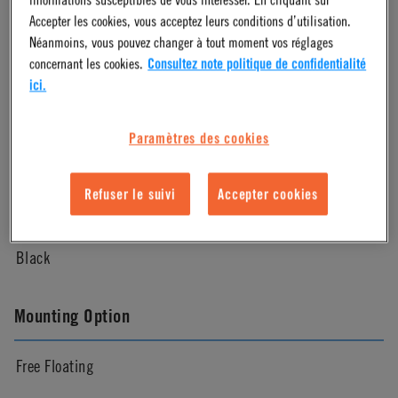
Accepter les cookies, vous acceptez leurs conditions d’utilisation.
Molded Black
Néanmoins, vous pouvez changer à tout moment vos réglages
concernant les cookies.
Consultez note politique de confidentialité
ici.
Pressure Range
Paramètres des cookies
Vacuum to 100psi, 6.9 bar per line
Refuser le suivi
Accepter cookies
Color
Black
Mounting Option
Free Floating