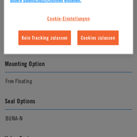
unsere Datenschutzrichtlinien einsehen.
Natural
Cookie-Einstellungen
Pressure Range
Kein Tracking zulassen
Cookies zulassen
Vacuum to 100psi, 6.9 bar per line
Mounting Option
Free Floating
Seal Options
BUNA-N