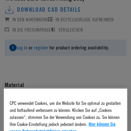
DOWNLOAD CAD DETAILS
IN DEN WARENKORB
IN BESTELLVORLAGE AUFNEHMEN
IN DIE PREISANFRAGE
VERGLEICHEN
Log in
or
register
for product ordering availability.
Material
Acetal
CPC verwendet Cookies, um die Website für Sie optimal zu gestalten
und fortlaufend verbessern zu können. Klicken Sie auf „Cookies
zulassen“, stimmen Sie der Verwendung von Cookies zu. Sie können
Material Finish
Ihre Cookie-Einstellung jedoch jederzeit ändern.
Hier können Sie