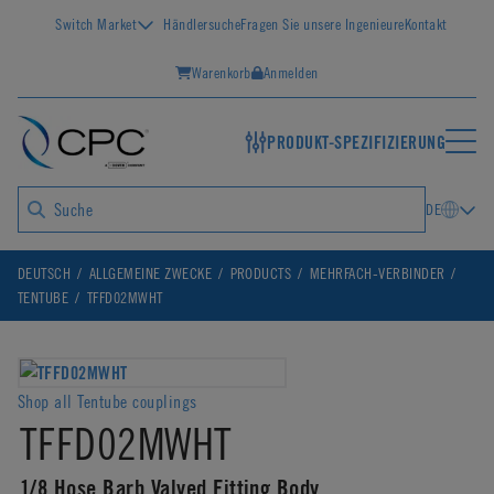
Switch Market
Händlersuche
Fragen Sie unsere Ingenieure
Kontakt
Warenkorb
Anmelden
PRODUKT-SPEZIFIZIERUNG
DE
DEUTSCH
ALLGEMEINE ZWECKE
PRODUCTS
MEHRFACH-VERBINDER
TENTUBE
TFFD02MWHT
Shop all Tentube couplings
TFFD02MWHT
1/8 Hose Barb Valved Fitting Body