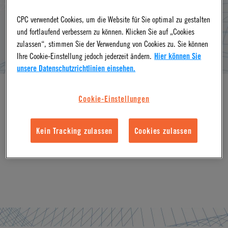
SEE ZUBEHÖR FÜR STECKANSCHLÜSSE (PUSH-
CPC verwendet Cookies, um die Website für Sie optimal zu gestalten
und fortlaufend verbessern zu können. Klicken Sie auf „Cookies
TO-CONNECT) PRODUCTS
zulassen“, stimmen Sie der Verwendung von Cookies zu. Sie können
Ihre Cookie-Einstellung jedoch jederzeit ändern.
Hier können Sie
unsere Datenschutzrichtlinien einsehen.
Cookie-Einstellungen
®
JG
Push-to-Connect Accessories for PLC quick disconnect
Kein Tracking zulassen
Cookies zulassen
couplings with JG terminations.