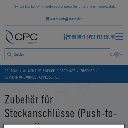
Switch Market
Händlersuche
Fragen Sie unsere Ingenieure
Kontakt
Warenkorb
Anmelden
PRODUKT-SPEZIFIZIERUNG
DE
DEUTSCH
ALLGEMEINE ZWECKE
PRODUCTS
ZUBEHÖR
JG PUSH-TO-CONNECT ACCESSORIES
Zubehör für
Steckanschlüsse (Push-to-
connect)