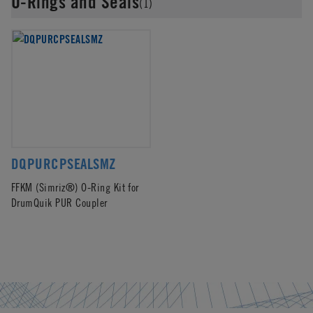
O-Rings and Seals
(1)
DQPURCPSEALSMZ
FFKM (Simriz®) O-Ring Kit for
DrumQuik PUR Coupler