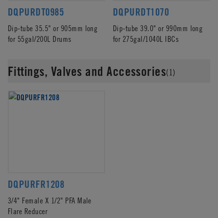
DQPURDT0985
DQPURDT1070
Dip-tube 35.5" or 905mm long
Dip-tube 39.0" or 990mm long
for 55gal/200L Drums
for 275gal/1040L IBCs
Fittings, Valves and Accessories
(1)
DQPURFR1208
3/4" Female X 1/2" PFA Male
Flare Reducer