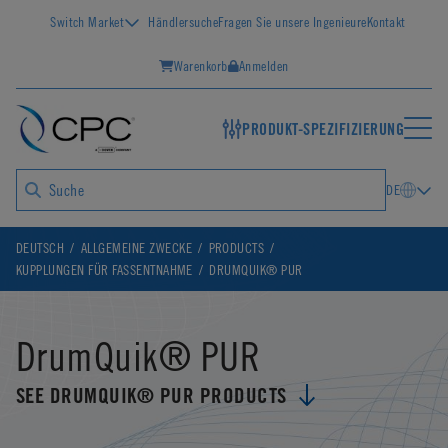
Switch Market
Händlersuche
Fragen Sie unsere Ingenieure
Kontakt
Warenkorb
Anmelden
PRODUKT-SPEZIFIZIERUNG
DE
DEUTSCH
ALLGEMEINE ZWECKE
PRODUCTS
KUPPLUNGEN FÜR FASSENTNAHME
DRUMQUIK® PUR
DrumQuik® PUR
SEE DRUMQUIK® PUR PRODUCTS