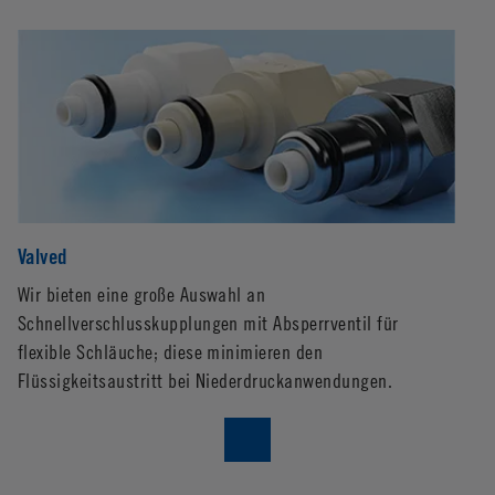
Valved
No
Wir bieten eine große Auswahl an
CP
Schnellverschlusskupplungen mit Absperrventil für
ei
flexible Schläuche; diese minimieren den
Ab
Flüssigkeitsaustritt bei Niederdruckanwendungen.
Ko