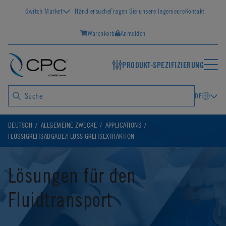
Switch Market
Händlersuche
Fragen Sie unsere Ingenieure
Kontakt
Warenkorb
Anmelden
PRODUKT-SPEZIFIZIERUNG
DE
DEUTSCH
ALLGEMEINE ZWECKE
APPLICATIONS
FLÜSSIGKEITSABGABE/FLÜSSIGKEITSEXTRAKTION
Lösungen für den
Fluidtransport