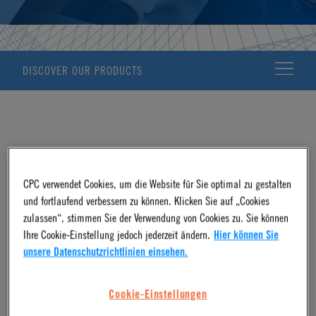
DISCOVER OUR PRODUCTS
Flüssigkeitszufuhr und -extraktion befasst sich mit dem
CPC verwendet Cookies, um die Website für Sie optimal zu gestalten
Management und der Manipulation von Flüssigkeiten in einer
und fortlaufend verbessern zu können. Klicken Sie auf „Cookies
Vielzahl von Anwendungen. Dabei werden unterschiedliche
zulassen“, stimmen Sie der Verwendung von Cookies zu. Sie können
Ihre Cookie-Einstellung jedoch jederzeit ändern.
Hier können Sie
Methoden für das Pumpen von Fluiden aus Anlagen und in
unsere Datenschutzrichtlinien einsehen.
Anlagen verwendet. Gut durchdachte Fluidverbindungs-
Technologie von CPC wird für die Zufuhr und Extraktion von
Cookie-Einstellungen