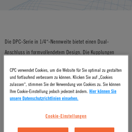
Die DPC-Serie in 1/4“-Nennweite bietet einen Dual-
Anschluss in formvollendetem Design. Die Kupplungen
bieten bei kompakter Ausführung einen ausgezeichneten
CPC verwendet Cookies, um die Website für Sie optimal zu gestalten
Durchfluss; die Daumentaste ermöglicht eine einfache
und fortlaufend verbessern zu können. Klicken Sie auf „Cookies
Bedienung und gleichzeitiges Verbinden und Trennen von
zulassen“, stimmen Sie der Verwendung von Cookies zu. Sie können
Ihre Cookie-Einstellung jedoch jederzeit ändern.
Hier können Sie
zwei Schlauchverbindungen. Die DPC-Serie wird aus dem
unsere Datenschutzrichtlinien einsehen.
Thermoplast POM hergestellt und ist mit Schlauchtüllen-
Anschluss in Ausführungen mit und ohne Absperroption
Cookie-Einstellungen
erhältlich.