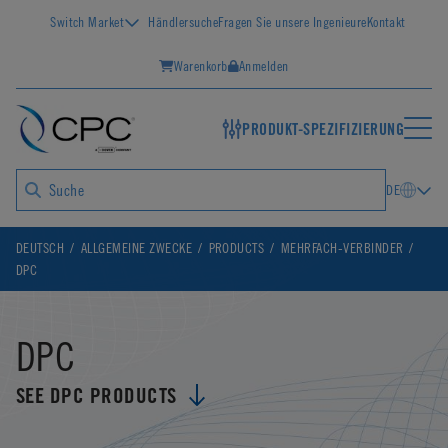
Switch Market
Händlersuche
Fragen Sie unsere Ingenieure
Kontakt
Warenkorb
Anmelden
PRODUKT-SPEZIFIZIERUNG
DE
DEUTSCH
ALLGEMEINE ZWECKE
PRODUCTS
MEHRFACH-VERBINDER
DPC
DPC
SEE DPC PRODUCTS