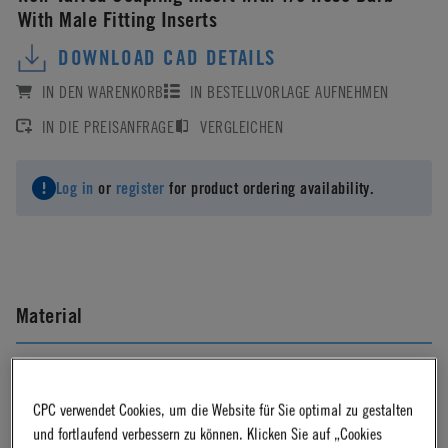
With Male Fitting Inserts
DOWNLOAD CAD DETAILS
IN DEN WARENKORB
IN BESTELLVORLAGE AUFNEHMEN
IN DIE PREISANFRAGE
VERGLEICHEN
Log in
or
register
for product ordering availability.
Material
Acetal
CPC verwendet Cookies, um die Website für Sie optimal zu gestalten
und fortlaufend verbessern zu können. Klicken Sie auf „Cookies
Material Finish