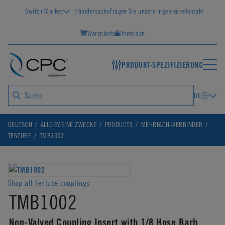
Switch Market
Händlersuche
Fragen Sie unsere Ingenieure
Kontakt
Warenkorb
Anmelden
PRODUKT-SPEZIFIZIERUNG
DE
DEUTSCH
ALLGEMEINE ZWECKE
PRODUCTS
MEHRFACH-VERBINDER
TENTUBE
TMB1002
Shop all Tentube couplings
TMB1002
Non-Valved Coupling Insert with 1/8 Hose Barb