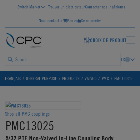
Switch Market
Trouver un distributeur
Contacter nos ingénieurs
Nous contacter
Panier
Se connecter
CHOIX DE PRODUIT
FR
FRANÇAIS
GENERAL PURPOSE
PRODUCTS
VALVED
PMC
PMC13025
Shop all PMC couplings
PMC13025
5/32 PTF Non-Valved In-Line Coupling Body