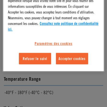
expérience lorsque vous visitez notre site et pour vous fournir des
Natural
informations susceptibles de vous intéresser. En cliquant sur
Accepter les cookies, vous acceptez leurs conditions d’utilisation.
Néanmoins, vous pouvez changer à tout moment vos réglages
Color
concernant les cookies.
Consultez note politique de confidentialité
ici.
White
Paramètres des cookies
Mounting Option
Refuser le suivi
Accepter cookies
Free Floating
Temperature Range
-40°F - 180°F (-40°C - 82°C)