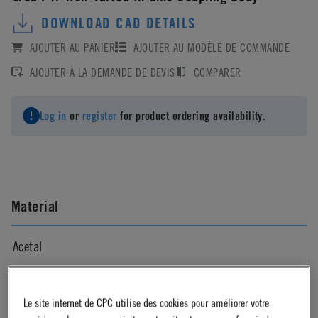
DOWNLOAD CAD DETAILS
AJOUTER AU PANIER
AJOUTER AU MODÈLE DE COMMANDE
AJOUTER À LA DEMANDE DE DEVIS
COMPARER
Log in
or
register
for product ordering availability.
Material
Acetal
Material Finish
Le site internet de CPC utilise des cookies pour améliorer votre