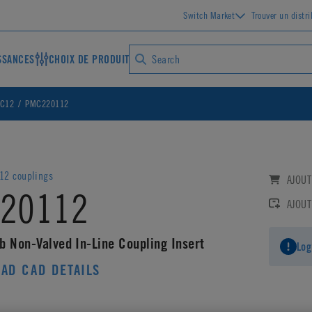
Switch Market
Trouver un distr
SSANCES
CHOIX DE PRODUIT
MC12
PMC220112
12 couplings
AJOUT
20112
AJOUT
b Non-Valved In-Line Coupling Insert
Log
AD CAD DETAILS