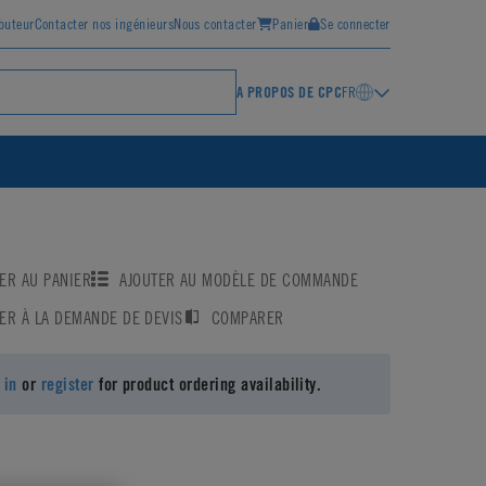
ibuteur
Contacter nos ingénieurs
Nous contacter
Panier
Se connecter
A PROPOS DE CPC
FR
ER AU PANIER
AJOUTER AU MODÈLE DE COMMANDE
ER À LA DEMANDE DE DEVIS
COMPARER
 in
or
register
for product ordering availability.