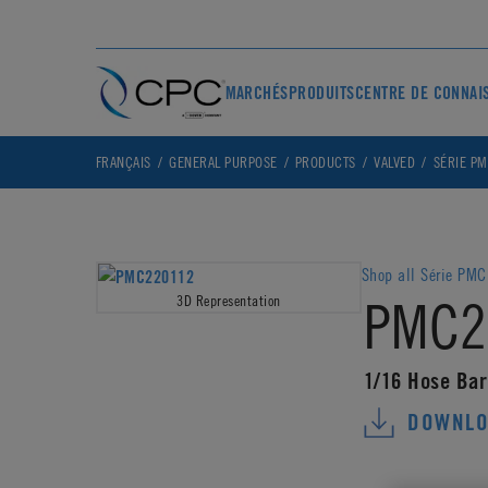
MARCHÉS
PRODUITS
CENTRE DE CONNAI
FRANÇAIS
GENERAL PURPOSE
PRODUCTS
VALVED
SÉRIE P
Shop all Série PMC
PMC2
3D Representation
1/16 Hose Bar
DOWNLO