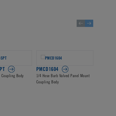
PT
PMCD1604
PMCD13
d Coupling Body
1/4 Hose Barb Valved Panel Mount
4mm PTF Va
Coupling Body
Body