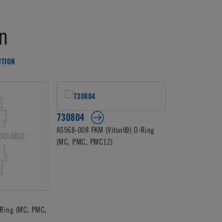
n
UTION
730804
AS568-008 FKM (Viton®) O-Ring
(MC, PMC, PMC12)
Ring (MC, PMC,