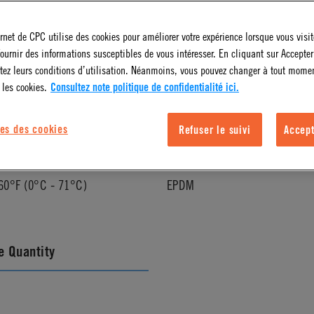
ernet de CPC utilise des cookies pour améliorer votre expérience lorsque vous visite
l Finish
Color
ournir des informations susceptibles de vous intéresser. En cliquant sur Accepter
tez leurs conditions d’utilisation. Néanmoins, vous pouvez changer à tout mome
Almond
 les cookies.
Consultez note politique de confidentialité ici.
es des cookies
Refuser le suivi
Accept
ature Range
Seal Options
60°F (0°C - 71°C)
EPDM
 Quantity