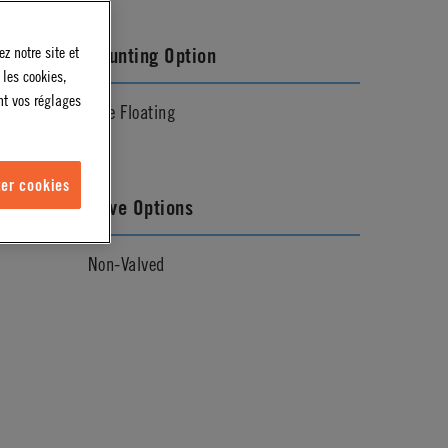
z notre site et
Mounting Option
 les cookies,
nt vos réglages
Free Floating
er cookies
Valve Options
Non-Valved