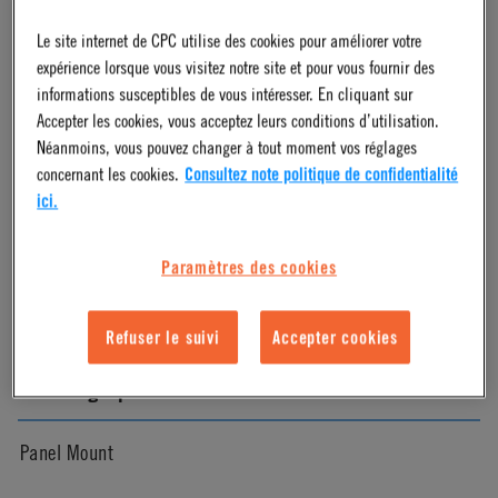
Le site internet de CPC utilise des cookies pour améliorer votre
Natural
expérience lorsque vous visitez notre site et pour vous fournir des
informations susceptibles de vous intéresser. En cliquant sur
Pressure Range
Accepter les cookies, vous acceptez leurs conditions d’utilisation.
Néanmoins, vous pouvez changer à tout moment vos réglages
concernant les cookies.
Consultez note politique de confidentialité
Vacuum to 120 psi, 8.3 bar
ici.
Color
Paramètres des cookies
White
Refuser le suivi
Accepter cookies
Mounting Option
Panel Mount