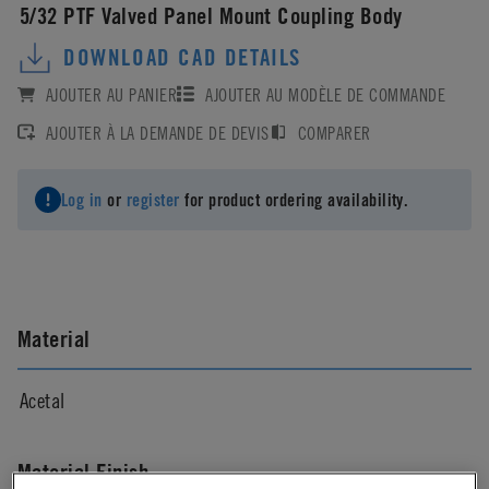
5/32 PTF Valved Panel Mount Coupling Body
DOWNLOAD CAD DETAILS
AJOUTER AU PANIER
AJOUTER AU MODÈLE DE COMMANDE
AJOUTER À LA DEMANDE DE DEVIS
COMPARER
Log in
or
register
for product ordering availability.
Material
Acetal
Material Finish