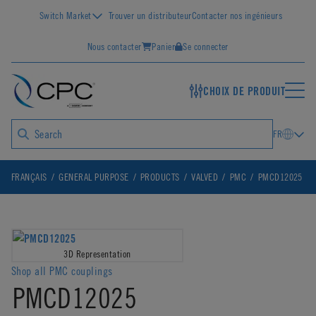
Switch Market
Trouver un distributeur
Contacter nos ingénieurs
Nous contacter
Panier
Se connecter
CHOIX DE PRODUIT
FR
FRANÇAIS
GENERAL PURPOSE
PRODUCTS
VALVED
PMC
PMCD12025
3D Representation
Shop all PMC couplings
PMCD12025