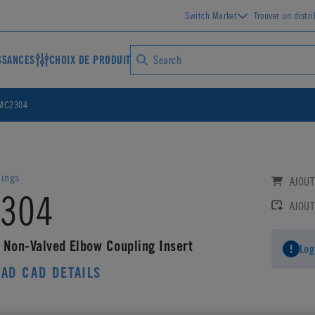
Switch Market
Trouver un distr
SSANCES
CHOIX DE PRODUIT
MC2304
lings
AJOUT
304
AJOUT
 Non-Valved Elbow Coupling Insert
Log
AD CAD DETAILS