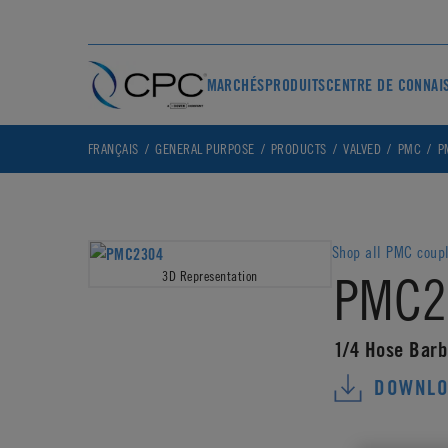
MARCHÉS
PRODUITS
CENTRE DE CONNAI
FRANÇAIS
GENERAL PURPOSE
PRODUCTS
VALVED
PMC
P
Shop all PMC coup
PMC2
3D Representation
1/4 Hose Barb
DOWNLO