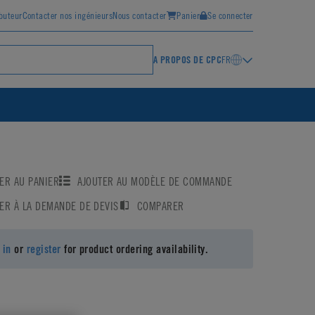
ibuteur
Contacter nos ingénieurs
Nous contacter
Panier
Se connecter
A PROPOS DE CPC
FR
ER AU PANIER
AJOUTER AU MODÈLE DE COMMANDE
ER À LA DEMANDE DE DEVIS
COMPARER
 in
or
register
for product ordering availability.