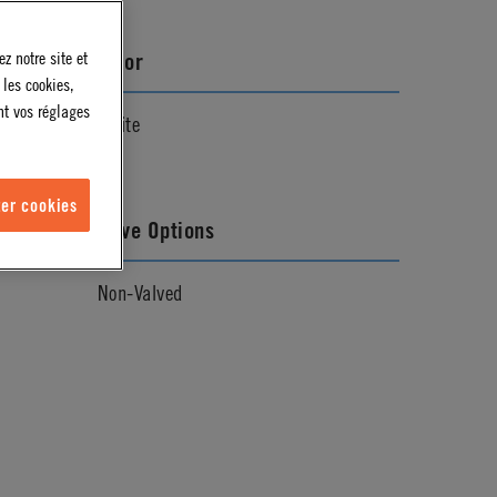
z notre site et
Color
 les cookies,
nt vos réglages
White
er cookies
Valve Options
Non-Valved