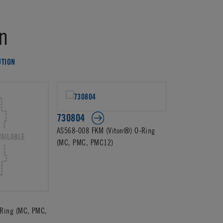
n
UTION
730804
AS568-008 FKM (Viton®) O-Ring
(MC, PMC, PMC12)
Ring (MC, PMC,