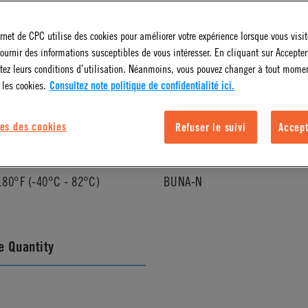
ernet de CPC utilise des cookies pour améliorer votre expérience lorsque vous visite
l Finish
Pressure Range
ournir des informations susceptibles de vous intéresser. En cliquant sur Accepter
tez leurs conditions d’utilisation. Néanmoins, vous pouvez changer à tout mome
Vacuum to 120 psi, 8.3 bar
 les cookies.
Consultez note politique de confidentialité ici.
es des cookies
Refuser le suivi
Accept
ature Range
Seal Options
180°F (-40°C - 82°C)
BUNA-N
 Quantity