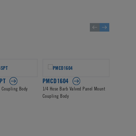
PT
PMCD1604
PMCD13
d Coupling Body
1/4 Hose Barb Valved Panel Mount
4mm PTF Va
Coupling Body
Body