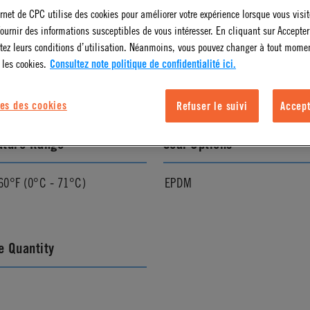
ernet de CPC utilise des cookies pour améliorer votre expérience lorsque vous visite
ournir des informations susceptibles de vous intéresser. En cliquant sur Accepter
l Finish
Color
tez leurs conditions d’utilisation. Néanmoins, vous pouvez changer à tout mome
 les cookies.
Consultez note politique de confidentialité ici.
Almond
es des cookies
Refuser le suivi
Accept
ature Range
Seal Options
60°F (0°C - 71°C)
EPDM
 Quantity