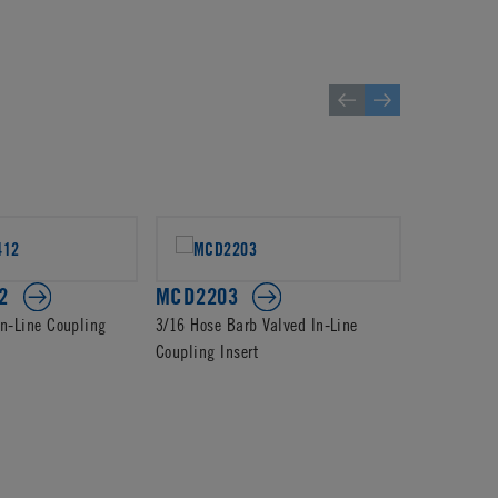
2
MCD2203
PMCD22
In-Line Coupling
3/16 Hose Barb Valved In-Line
1/4 Hose Ba
Coupling Insert
Coupling In