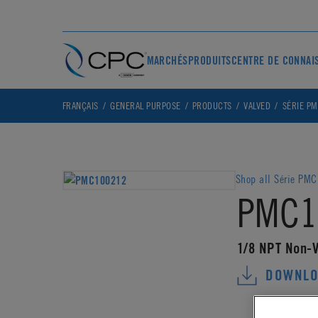
MARCHÉS
PRODUITS
CENTRE DE CONNAI
FRANÇAIS
GENERAL PURPOSE
PRODUCTS
VALVED
SÉRIE P
Shop all Série PMC
PMC1
1/8 NPT Non-V
DOWNLO