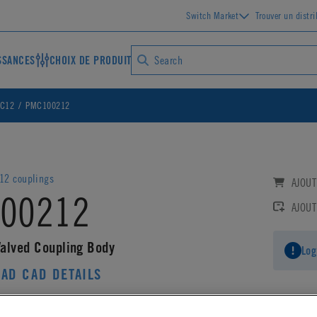
Switch Market
Trouver un distr
SSANCES
CHOIX DE PRODUIT
MC12
PMC100212
12 couplings
AJOUT
00212
AJOUT
alved Coupling Body
Log
AD CAD DETAILS