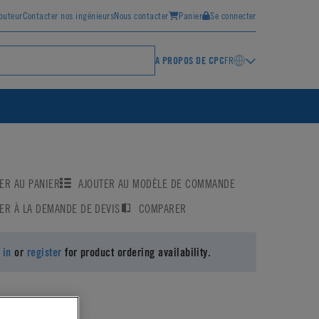
ibuteur
Contacter nos ingénieurs
Nous contacter
Panier
Se connecter
A PROPOS DE CPC
FR
ER AU PANIER
AJOUTER AU MODÈLE DE COMMANDE
ER À LA DEMANDE DE DEVIS
COMPARER
 in
or
register
for product ordering availability.