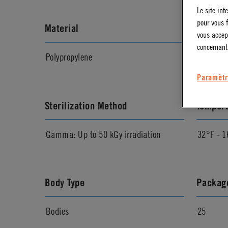
Le site int
pour vous f
Material
Materia
vous accep
concernant
Polypropylene
Almond
Paramètr
Sterilization Method
Temper
Gamma: Up to 50 kGy irradiation
32°F - 1
Body Type
Package
Bodies
25