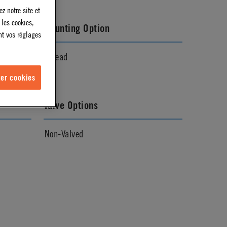
z notre site et
 les cookies,
Mounting Option
nt vos réglages
Thread
er cookies
Valve Options
Non-Valved