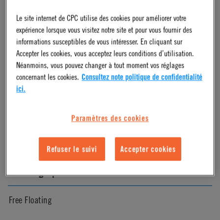
Le site internet de CPC utilise des cookies pour améliorer votre
Natural
expérience lorsque vous visitez notre site et pour vous fournir des
informations susceptibles de vous intéresser. En cliquant sur
Pressure Range
Accepter les cookies, vous acceptez leurs conditions d’utilisation.
Néanmoins, vous pouvez changer à tout moment vos réglages
concernant les cookies.
Consultez note politique de confidentialité
Vacuum to 120 psi, 8.3 bar
ici.
Color
Paramètres des cookies
White
Refuser le suivi
Accepter cookies
Mounting Option
Free Floating