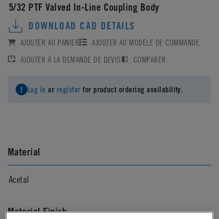
5/32 PTF Valved In-Line Coupling Body
DOWNLOAD CAD DETAILS
AJOUTER AU PANIER
AJOUTER AU MODÈLE DE COMMANDE
AJOUTER À LA DEMANDE DE DEVIS
COMPARER
Log in
or
register
for product ordering availability.
Material
Acetal
Material Finish