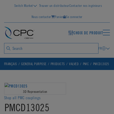
Switch Market
Trouver un distributeur
Contacter nos ingénieurs
Nous contacter
Panier
Se connecter
CHOIX DE PRODUIT
FR
FRANÇAIS
GENERAL PURPOSE
PRODUCTS
VALVED
PMC
PMCD13025
3D Representation
Shop all PMC couplings
PMCD13025