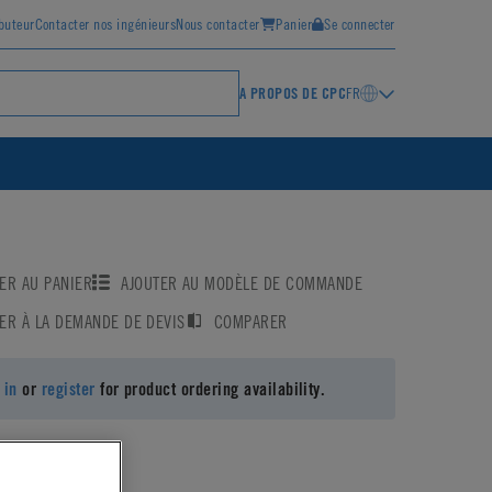
ibuteur
Contacter nos ingénieurs
Nous contacter
Panier
Se connecter
A PROPOS DE CPC
FR
ER AU PANIER
AJOUTER AU MODÈLE DE COMMANDE
ER À LA DEMANDE DE DEVIS
COMPARER
 in
or
register
for product ordering availability.