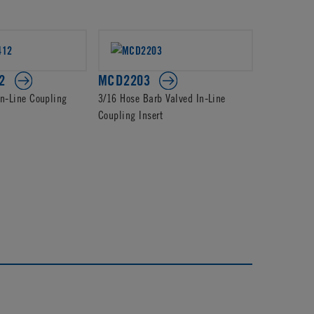
2
MCD2203
PMCD22
In-Line Coupling
3/16 Hose Barb Valved In-Line
1/4 Hose Ba
Coupling Insert
Coupling In