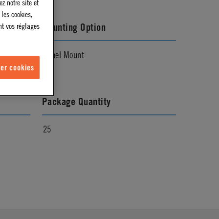
z notre site et
 les cookies,
Mounting Option
nt vos réglages
Panel Mount
er cookies
Package Quantity
25