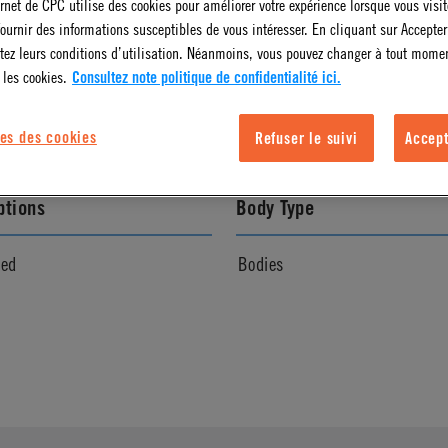
ernet de CPC utilise des cookies pour améliorer votre expérience lorsque vous visite
ournir des informations susceptibles de vous intéresser. En cliquant sur Accepter
l Finish
Color
tez leurs conditions d’utilisation. Néanmoins, vous pouvez changer à tout mome
 les cookies.
Consultez note politique de confidentialité ici.
White
es des cookies
Refuser le suivi
Accept
ptions
Body Type
ved
Bodies