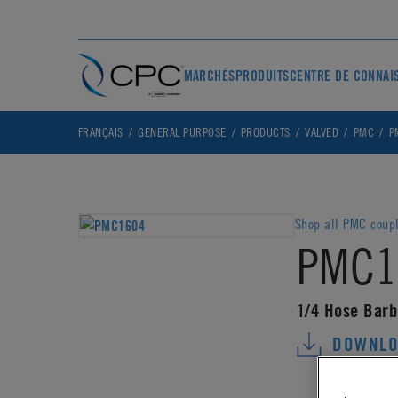
MARCHÉS
PRODUITS
CENTRE DE CONNAI
FRANÇAIS
GENERAL PURPOSE
PRODUCTS
VALVED
PMC
P
Shop all PMC coup
PMC1
1/4 Hose Barb
DOWNLO