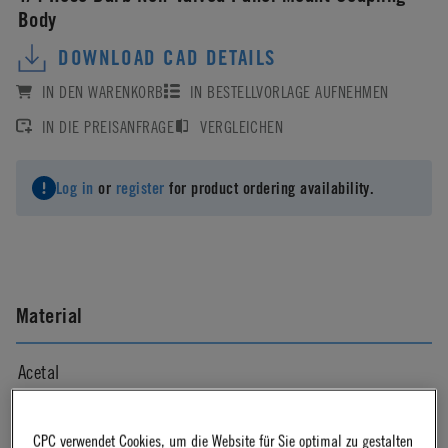
Body
DOWNLOAD CAD DETAILS
IN DEN WARENKORB
IN BESTELLVORLAGE AUFNEHMEN
IN DIE PREISANFRAGE
VERGLEICHEN
Log in
or
register
for product ordering availability.
Material
Acetal
Material Finish
CPC verwendet Cookies, um die Website für Sie optimal zu gestalten