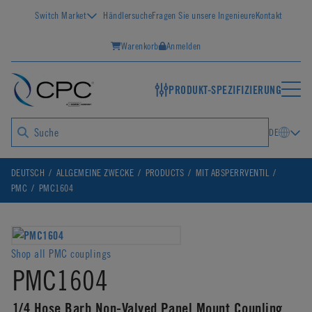
Switch Market
Händlersuche
Fragen Sie unsere Ingenieure
Kontakt
Warenkorb
Anmelden
PRODUKT-SPEZIFIZIERUNG
DE
DEUTSCH
ALLGEMEINE ZWECKE
PRODUCTS
MIT ABSPERRVENTIL
PMC
PMC1604
Shop all PMC couplings
PMC1604
1/4 Hose Barb Non-Valved Panel Mount Coupling