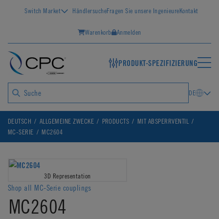
Switch Market
Händlersuche
Fragen Sie unsere Ingenieure
Kontakt
Warenkorb
Anmelden
PRODUKT-SPEZIFIZIERUNG
DE
DEUTSCH
ALLGEMEINE ZWECKE
PRODUCTS
MIT ABSPERRVENTIL
MC-SERIE
MC2604
3D Representation
Shop all MC-Serie couplings
MC2604