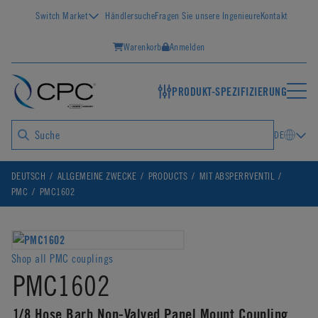
Switch Market
Händlersuche
Fragen Sie unsere Ingenieure
Kontakt
Warenkorb
Anmelden
PRODUKT-SPEZIFIZIERUNG
DE
DEUTSCH
ALLGEMEINE ZWECKE
PRODUCTS
MIT ABSPERRVENTIL
PMC
PMC1602
Shop all PMC couplings
PMC1602
1/8 Hose Barb Non-Valved Panel Mount Coupling