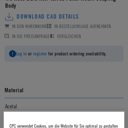
Body
DOWNLOAD CAD DETAILS
IN DEN WARENKORB
IN BESTELLVORLAGE AUFNEHMEN
IN DIE PREISANFRAGE
VERGLEICHEN
Log in
or
register
for product ordering availability.
Material
Acetal
Material Finish
CPC verwendet Cookies, um die Website für Sie optimal zu gestalten