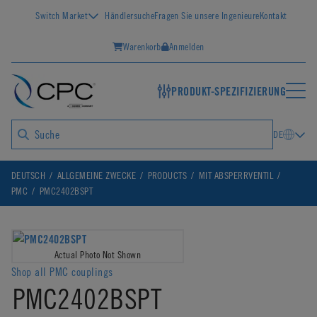
Switch Market
Händlersuche
Fragen Sie unsere Ingenieure
Kontakt
Warenkorb
Anmelden
PRODUKT-SPEZIFIZIERUNG
DE
DEUTSCH
ALLGEMEINE ZWECKE
PRODUCTS
MIT ABSPERRVENTIL
PMC
PMC2402BSPT
Actual Photo Not Shown
Shop all PMC couplings
PMC2402BSPT