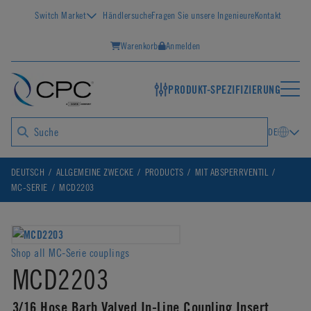
Switch Market
Händlersuche
Fragen Sie unsere Ingenieure
Kontakt
Warenkorb
Anmelden
PRODUKT-SPEZIFIZIERUNG
DE
DEUTSCH
ALLGEMEINE ZWECKE
PRODUCTS
MIT ABSPERRVENTIL
MC-SERIE
MCD2203
Shop all MC-Serie couplings
MCD2203
3/16 Hose Barb Valved In-Line Coupling Insert