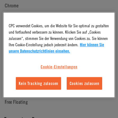
Chrome
Pressure Range
CPC verwendet Cookies, um die Website für Sie optimal zu gestalten
und fortlaufend verbessern zu können. Klicken Sie auf „Cookies
Vacuum to 250 psi, 17.3 bar
zulassen“, stimmen Sie der Verwendung von Cookies zu. Sie können
Ihre Cookie-Einstellung jedoch jederzeit ändern.
Hier können Sie
unsere Datenschutzrichtlinien einsehen.
Color
Cookie-Einstellungen
Chrome
Kein Tracking zulassen
Cookies zulassen
Mounting Option
Free Floating