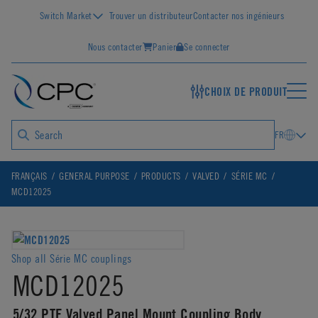
Switch Market
Trouver un distributeur
Contacter nos ingénieurs
Nous contacter
Panier
Se connecter
CHOIX DE PRODUIT
FR
FRANÇAIS
GENERAL PURPOSE
PRODUCTS
VALVED
SÉRIE MC
MCD12025
Shop all Série MC couplings
MCD12025
5/32 PTF Valved Panel Mount Coupling Body