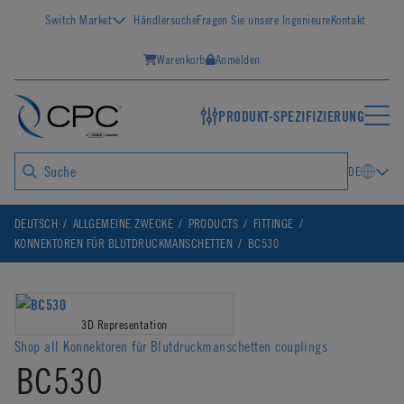
Switch Market
Händlersuche
Fragen Sie unsere Ingenieure
Kontakt
Warenkorb
Anmelden
PRODUKT-SPEZIFIZIERUNG
DE
DEUTSCH
ALLGEMEINE ZWECKE
PRODUCTS
FITTINGE
KONNEKTOREN FÜR BLUTDRUCKMANSCHETTEN
BC530
3D Representation
Shop all Konnektoren für Blutdruckmanschetten couplings
BC530