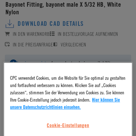
Bayonet Fitting, bayonet male X 5/32 HB, White
Nylon
DOWNLOAD CAD DETAILS
IN DEN WARENKORB
IN BESTELLVORLAGE AUFNEHMEN
IN DIE PREISANFRAGE
VERGLEICHEN
Log in
or
register
for product ordering availability.
CPC verwendet Cookies, um die Website für Sie optimal zu gestalten
und fortlaufend verbessern zu können. Klicken Sie auf „Cookies
zulassen“, stimmen Sie der Verwendung von Cookies zu. Sie können
Ihre Cookie-Einstellung jedoch jederzeit ändern.
Hier können Sie
Material
unsere Datenschutzrichtlinien einsehen.
Nylon
Cookie-Einstellungen