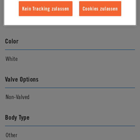
Material Finish
Kein Tracking zulassen
Cookies zulassen
Natural
Color
White
Valve Options
Non-Valved
Body Type
Other