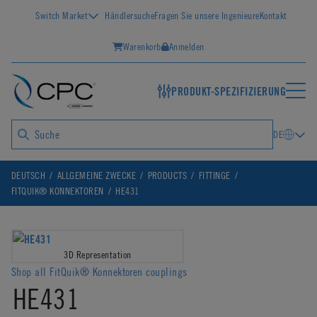
Switch Market
Händlersuche
Fragen Sie unsere Ingenieure
Kontakt
Warenkorb
Anmelden
PRODUKT-SPEZIFIZIERUNG
DE
DEUTSCH
ALLGEMEINE ZWECKE
PRODUCTS
FITTINGE
FITQUIK® KONNEKTOREN
HE431
3D Representation
Shop all FitQuik® Konnektoren couplings
HE431