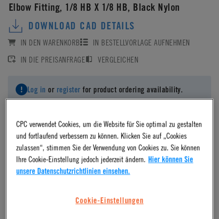
Elbow Fitting, 1/8 HB X 1/8 HB, Black Nylon
DOWNLOAD CAD DETAILS
IN DEN WARENKORB
IN BESTELLVORLAGE AUFNEHMEN
IN DIE PREISANFRAGE
VERGLEICHEN
Log in
or
register
for product ordering availability.
CPC verwendet Cookies, um die Website für Sie optimal zu gestalten
und fortlaufend verbessern zu können. Klicken Sie auf „Cookies
zulassen“, stimmen Sie der Verwendung von Cookies zu. Sie können
Material
Ihre Cookie-Einstellung jedoch jederzeit ändern.
Hier können Sie
unsere Datenschutzrichtlinien einsehen.
Nylon
Cookie-Einstellungen
Material Finish