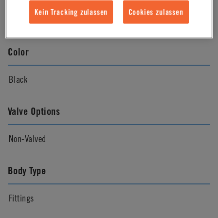
Kein Tracking zulassen
Cookies zulassen
Natural
Color
Black
Valve Options
Non-Valved
Body Type
Fittings