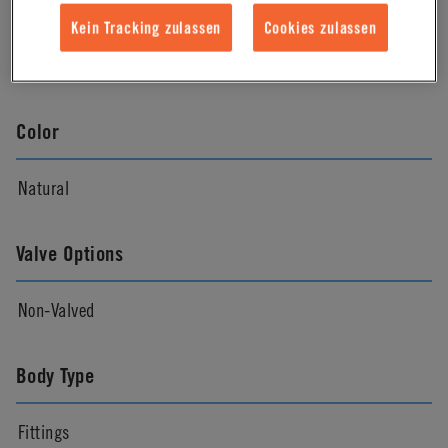
Material Finish
Kein Tracking zulassen
Cookies zulassen
Natural
Color
Natural
Valve Options
Non-Valved
Body Type
Fittings