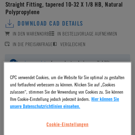
Straight Fitting, tapered 10-32 X 1/8 HB, Natural
Polypropylene
DOWNLOAD CAD DETAILS
IN DEN WARENKORB
IN BESTELLVORLAGE AUFNEHMEN
IN DIE PREISANFRAGE
VERGLEICHEN
Log in
or
register
for product ordering availability.
CPC verwendet Cookies, um die Website für Sie optimal zu gestalten
und fortlaufend verbessern zu können. Klicken Sie auf „Cookies
zulassen“, stimmen Sie der Verwendung von Cookies zu. Sie können
Ihre Cookie-Einstellung jedoch jederzeit ändern.
Hier können Sie
Material
unsere Datenschutzrichtlinien einsehen.
Polypropylene
Cookie-Einstellungen