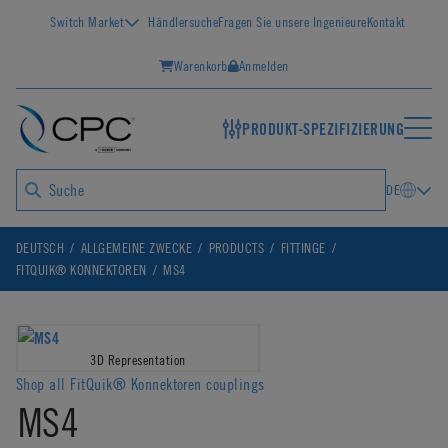
Switch Market
Händlersuche
Fragen Sie unsere Ingenieure
Kontakt
Warenkorb
Anmelden
PRODUKT-SPEZIFIZIERUNG
DE
DEUTSCH
ALLGEMEINE ZWECKE
PRODUCTS
FITTINGE
FITQUIK® KONNEKTOREN
MS4
3D Representation
Shop all FitQuik® Konnektoren couplings
MS4