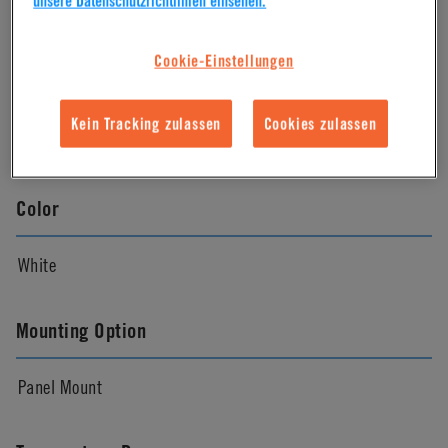
unsere Datenschutzrichtlinien einsehen.
Natural
Cookie-Einstellungen
Pressure Range
Kein Tracking zulassen
Cookies zulassen
Vacuum to 120 psi, 8.3 bar
Color
White
Mounting Option
Panel Mount