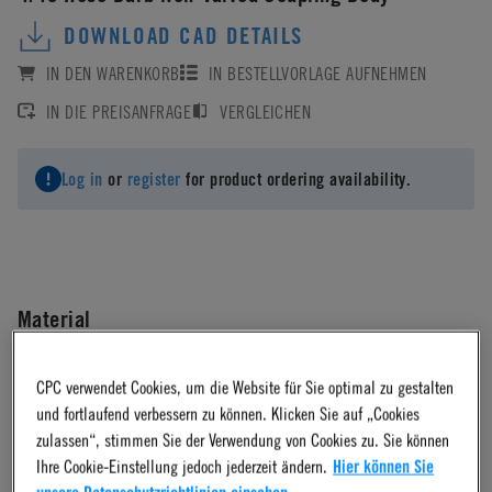
DOWNLOAD CAD DETAILS
IN DEN WARENKORB
IN BESTELLVORLAGE AUFNEHMEN
IN DIE PREISANFRAGE
VERGLEICHEN
Log in
or
register
for product ordering availability.
Material
Acetal
CPC verwendet Cookies, um die Website für Sie optimal zu gestalten
und fortlaufend verbessern zu können. Klicken Sie auf „Cookies
zulassen“, stimmen Sie der Verwendung von Cookies zu. Sie können
Material Finish
Ihre Cookie-Einstellung jedoch jederzeit ändern.
Hier können Sie