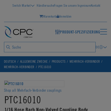
Switch Market
Händlersuche
Fragen Sie unsere Ingenieure
Kontakt
Warenkorb
Anmelden
PRODUKT-SPEZIFIZIERUNG
DE
DEUTSCH
ALLGEMEINE ZWECKE
PRODUCTS
MEHRFACH-VERBINDER
MEHRFACH-VERBINDER
PTC16010
Shop all Mehrfach-Verbinder couplings
PTC16010
1/16 Hose Barb Non-Valved Coupling Body