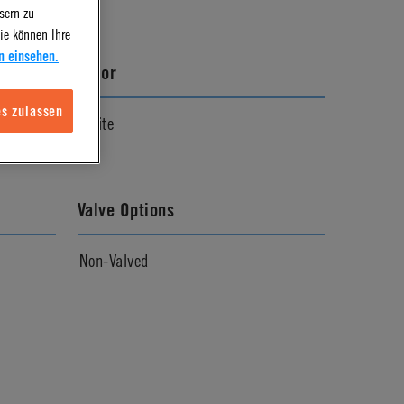
sern zu
ie können Ihre
n einsehen.
Color
s zulassen
line
White
Valve Options
Non-Valved