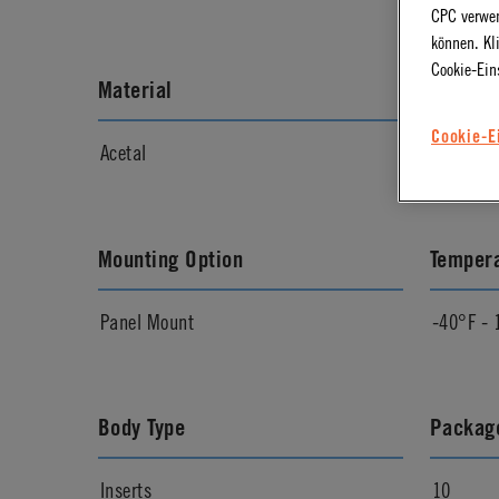
CPC verwen
können. Kl
Cookie-Ein
Material
Materia
Cookie-E
Acetal
Natural
Mounting Option
Temper
Panel Mount
-40°F - 
Body Type
Package
Inserts
10