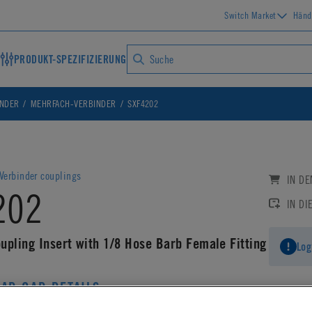
Switch Market
Händ
PRODUKT-SPEZIFIZIERUNG
INDER
MEHRFACH-VERBINDER
SXF4202
Verbinder couplings
IN D
202
IN DI
upling Insert with 1/8 Hose Barb Female Fitting
Log
AD CAD DETAILS