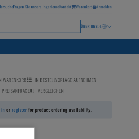
lersuche
Fragen Sie unsere Ingenieure
Kontakt
Warenkorb
Anmelden
ÜBER UNS
DE
EN WARENKORB
IN BESTELLVORLAGE AUFNEHMEN
E PREISANFRAGE
VERGLEICHEN
 in
or
register
for product ordering availability.