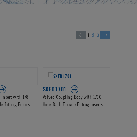
1
2
3
SXFD1701
SXF1702
 Insert with 1/8
Valved Coupling Body with 1/16
Non-Valved 
e Fitting Bodies
Hose Barb Female Fitting Inserts
Hose Barb F