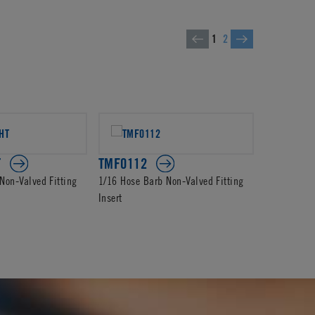
1
2
T
TMF0112
TMF01
Non-Valved Fitting
1/16 Hose Barb Non-Valved Fitting
1/16 Hose B
Insert
Insert