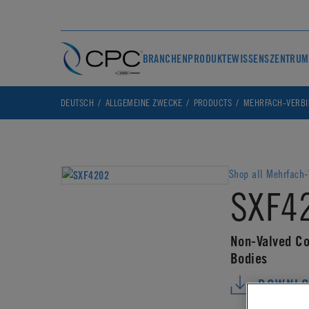
BRANCHEN
PRODUKTE
WISSENSZENTRUM
DEUTSCH
ALLGEMEINE ZWECKE
PRODUCTS
MEHRFACH-VERB
Shop all Mehrfach-
SXF4
Non-Valved Co
Bodies
DOWNLO