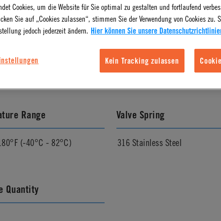
det Cookies, um die Website für Sie optimal zu gestalten und fortlaufend verbes
icken Sie auf „Cookies zulassen“, stimmen Sie der Verwendung von Cookies zu. S
stellung jedoch jederzeit ändern.
Hier können Sie unsere Datenschutzrichtlinie
l Finish
Pressure Range
instellungen
Kein Tracking zulassen
Cookie
Vacuum to 100psi, 6.9 bar per 
ature Range
Valve Spring
180°F (-40°C - 82°C)
316 Stainless Steel
 Quantity