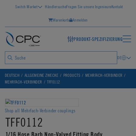
Switch Market
Händlersuche
Fragen Sie unsere Ingenieure
Kontakt
Warenkorb
Anmelden
PRODUKT-SPEZIFIZIERUNG
DE
DEUTSCH
ALLGEMEINE ZWECKE
PRODUCTS
MEHRFACH-VERBINDER
MEHRFACH-VERBINDER
TFF0112
Shop all Mehrfach-Verbinder couplings
TFF0112
1/16 Hose Barb Non-Valved Fitting Body