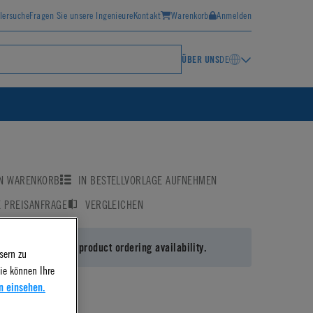
lersuche
Fragen Sie unsere Ingenieure
Kontakt
Warenkorb
Anmelden
ÜBER UNS
DE
EN WARENKORB
IN BESTELLVORLAGE AUFNEHMEN
E PREISANFRAGE
VERGLEICHEN
 in
or
register
for product ordering availability.
sern zu
ie können Ihre
n einsehen.