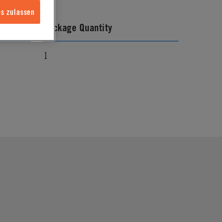
s zulassen
Package Quantity
1