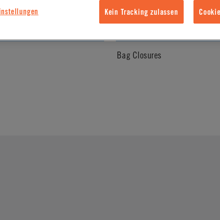
instellungen
Kein Tracking zulassen
Cookie
l Finish
Body Type
Bag Closures