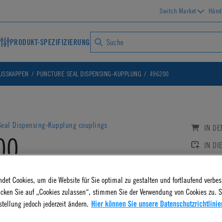
Switch Market
Händ
PRODUKT-SPEZIFIZIERUNG
USSKAPPEN
PUNCTURE SEAL DISPENSING-KUPPLUNG
496200
Seal Dispensing-Kupplung couplings
IN D
00
IN DI
 Bag Closure (PSC)
Log
det Cookies, um die Website für Sie optimal zu gestalten und fortlaufend verbes
AD CAD DETAILS
icken Sie auf „Cookies zulassen“, stimmen Sie der Verwendung von Cookies zu. S
stellung jedoch jederzeit ändern.
Hier können Sie unsere Datenschutzrichtlinie