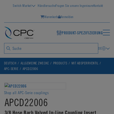
Switch Market
Händlersuche
Fragen Sie unsere Ingenieure
Kontakt
Warenkorb
Anmelden
PRODUKT-SPEZIFIZIERUNG
DE
DEUTSCH
ALLGEMEINE ZWECKE
PRODUCTS
MIT ABSPERRVENTIL
APC-SERIE
APCD22006
Shop all APC-Serie couplings
APCD22006
3/8 Hose Barb Valved In-Line Coupling Insert