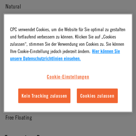
Natural
Pressure Range
CPC verwendet Cookies, um die Website für Sie optimal zu gestalten
und fortlaufend verbessern zu können. Klicken Sie auf „Cookies
Vacuum to 120 psi, 8.3 bar
zulassen“, stimmen Sie der Verwendung von Cookies zu. Sie können
Ihre Cookie-Einstellung jedoch jederzeit ändern.
Hier können Sie
unsere Datenschutzrichtlinien einsehen.
Color
Cookie-Einstellungen
White
Kein Tracking zulassen
Cookies zulassen
Mounting Option
Free Floating