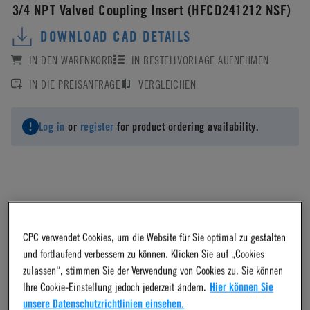
3/4 NPT Valved Coupling Insert (HFCD241212 NSF)
DOWNLOAD CAD DETAILS
IN DEN WARENKORB
IN BESTELLVORLAGE AUFNEHMEN
IN DIE PREISANFRAGE
VERGLEICHEN
Log in
or
register
for product ordering availability.
Material
CPC verwendet Cookies, um die Website für Sie optimal zu gestalten
Polypropylene
und fortlaufend verbessern zu können. Klicken Sie auf „Cookies
zulassen“, stimmen Sie der Verwendung von Cookies zu. Sie können
Ihre Cookie-Einstellung jedoch jederzeit ändern.
Hier können Sie
Material Finish
unsere Datenschutzrichtlinien einsehen.