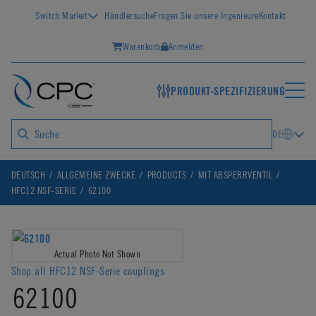
Switch Market
Händlersuche
Fragen Sie unsere Ingenieure
Kontakt
Warenkorb
Anmelden
PRODUKT-SPEZIFIZIERUNG
DE
DEUTSCH
ALLGEMEINE ZWECKE
PRODUCTS
MIT ABSPERRVENTIL
HFC12 NSF-SERIE
62100
Actual Photo Not Shown
Shop all HFC12 NSF-Serie couplings
62100