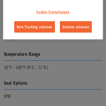
Molded Grey
Cookie-Einstellungen
Mounting Option
Kein Tracking zulassen
Cookies zulassen
Thread
Temperature Range
32°F - 160°F (0°C - 71°C)
Seal Options
EPR