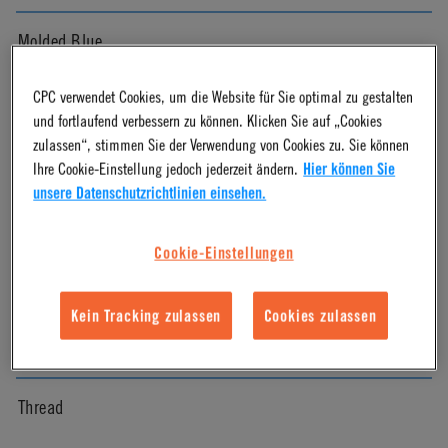
Molded Blue
CPC verwendet Cookies, um die Website für Sie optimal zu gestalten
Pressure Range
und fortlaufend verbessern zu können. Klicken Sie auf „Cookies
zulassen“, stimmen Sie der Verwendung von Cookies zu. Sie können
Vacuum to 125 psi, 8.6 bar
Ihre Cookie-Einstellung jedoch jederzeit ändern.
Hier können Sie
unsere Datenschutzrichtlinien einsehen.
Color
Cookie-Einstellungen
Black
Kein Tracking zulassen
Cookies zulassen
Mounting Option
Thread