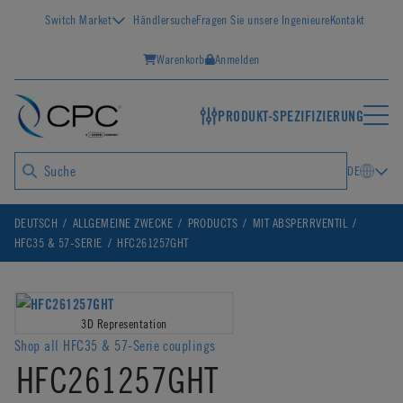
Switch Market
Händlersuche
Fragen Sie unsere Ingenieure
Kontakt
Warenkorb
Anmelden
PRODUKT-SPEZIFIZIERUNG
DE
DEUTSCH
ALLGEMEINE ZWECKE
PRODUCTS
MIT ABSPERRVENTIL
HFC35 & 57-SERIE
HFC261257GHT
3D Representation
Shop all HFC35 & 57-Serie couplings
HFC261257GHT